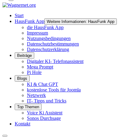
Start
HausFunk App
Weitere Informationen: HausFunk App
die HausFunk App
Impressum
Nutzungsbedingungen
Datenschutzbestimmungen
Datenschutzerklärung
Beiträge
Digitaler KI- Telefonassistent
Mega Prompt
Pi Hole
Blogs
KI & Chat GPT
kostenlose Tools für Joomla
Netzwerk
IT- Tipps und Tricks
Top Themen
Voice Ki Assistent
Sonos Durchsage
Kontakt