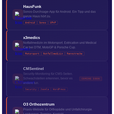
HausFunk
Sonos-Durchsage-App für Android. Ein Tipp und das
ganze Haus hört zu.
Android
Sonos
UPnP
x3medics
Notfallmedizin im Motorsport. Extrication und Medical
Car bei DTM, MotoGP & Porsche Cup.
Motorsport
Notfallmedizin
Rennstrecke
CMSentinel
Security-Monitoring für CMS-Seiten.
Schwachstellen erkennen, bevor es
COMING SOON
andere tun.
Security
Joomla
WordPress
O3 Orthozentrum
Praxis-Website für Orthopädie und Unfallchirurgie.
Leistungen, Termine, Kontakt.