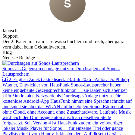
S
Janosch
Support
Der 2. Kater im Team — etwas schüchtern und frech, aber ganz
vorn dabei beim Gekraultwerden.
Blog
Neueste Beiträge
Sonos als Gegensprechanlage nutzen: Durchsagen auf Sonos-
Lautsprechern
🇬🇧 English Zuletzt aktualisiert: 23. Juli 2026 · Autor: Dr. Philipp
Wagner, Entwickler von HausFunk Sonos-Lautsprecher haben
keine eingebaute Gegensprechfunktion — sie lassen sich aber per
UPnP im lokalen Netzwerk als Durchsage-Anlage nutzen. Die
kostenlose Android-App HausFunk nimmt eine Sprachnachricht auf
und spielt sie über das WLAN auf beliebigen Sonos-Räumen ab —
ohne Cloud, ohne Account, ohne Zusatzhardware. Laufende Musik
wird nach der Durchsage automatisch an derselben Stelle
fortgesetzt. Seit Version 4 ist HausFunk zudem ein vollwertiger
lokaler Musik-Player für Sonos — für einzelne Titel oder ganze
Playlists direkt vom Handy, inklusive der „Auf diesem Gerät"-