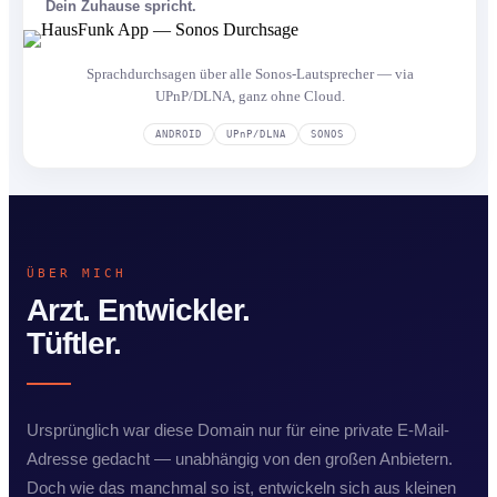
Dein Zuhause spricht.
Sprachdurchsagen über alle Sonos-Lautsprecher — via
UPnP/DLNA, ganz ohne Cloud.
ANDROID
UPnP/DLNA
SONOS
ÜBER MICH
Arzt. Entwickler.
Tüftler.
Ursprünglich war diese Domain nur für eine private E-Mail-
Adresse gedacht — unabhängig von den großen Anbietern.
Doch wie das manchmal so ist, entwickeln sich aus kleinen