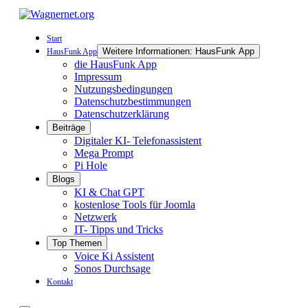
Start
Weitere Informationen: HausFunk App
HausFunk App
die HausFunk App
Impressum
Nutzungsbedingungen
Datenschutzbestimmungen
Datenschutzerklärung
Beiträge
Digitaler KI- Telefonassistent
Mega Prompt
Pi Hole
Blogs
KI & Chat GPT
kostenlose Tools für Joomla
Netzwerk
IT- Tipps und Tricks
Top Themen
Voice Ki Assistent
Sonos Durchsage
Kontakt